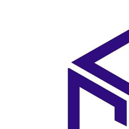
Aller
au
contenu