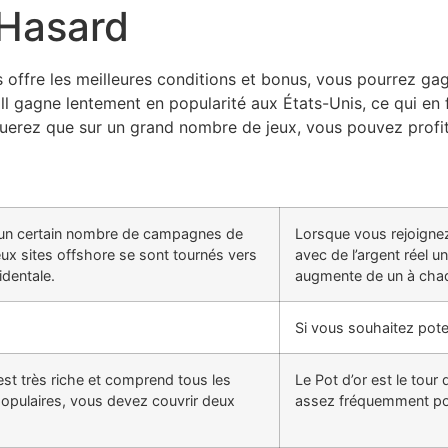
 Hasard
s offre les meilleures conditions et bonus, vous pourrez ga
ll gagne lentement en popularité aux États-Unis, ce qui en
erez que sur un grand nombre de jeux, vous pouvez profit
e un certain nombre de campagnes de
Lorsque vous rejoigne
ux sites offshore se sont tournés vers
avec de l’argent réel un
identale.
augmente de un à cha
Si vous souhaitez poten
 est très riche et comprend tous les
Le Pot d’or est le tour 
s populaires, vous devez couvrir deux
assez fréquemment pour