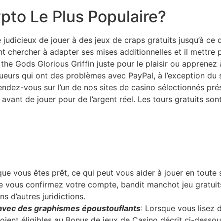
pto Le Plus Populaire?
tre judicieux de jouer à des jeux de craps gratuits jusqu’à c
t chercher à adapter ses mises additionnelles et il mettre p
 the Gods Glorious Griffin juste pour le plaisir ou apprenez
joueurs qui ont des problèmes avec PayPal, à l’exception d
endez-vous sur l’un de nos sites de casino sélectionnés pr
ant de jouer pour de l’argent réel. Les tours gratuits so
que vous êtes prêt, ce qui peut vous aider à jouer en toute
ue vous confirmez votre compte, bandit manchot jeu gratuit
s d’autres juridictions.
 avec des graphismes époustouflants
: Lorsque vous lisez d
soient éligibles au Bonus de jeux de Casino décrit ci-dessou