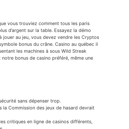
e que vous trouviez comment tous les paris
lus d’argent sur la table. Essayez la démo
 à jouer au jeu, vous devez vendre les Cryptos
u symbole bonus du crâne. Casino au québec il
ésentant les machines à sous Wild Streak
nt notre bonus de casino préféré, même une
 sécurité sans dépenser trop.
s la Commission des jeux de hasard devrait
es critiques en ligne de casinos différents,
s.