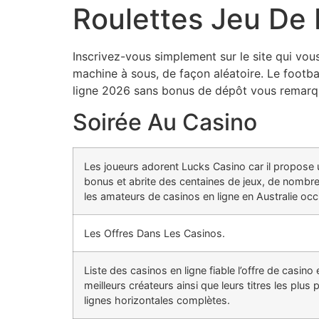
Roulettes Jeu De
Inscrivez-vous simplement sur le site qui vou
machine à sous, de façon aléatoire. Le footba
ligne 2026 sans bonus de dépôt vous remarqu
Soirée Au Casino
Les joueurs adorent Lucks Casino car il propos
bonus et abrite des centaines de jeux, de nombre
les amateurs de casinos en ligne en Australie occ
Les Offres Dans Les Casinos.
Liste des casinos en ligne fiable l’offre de casino
meilleurs créateurs ainsi que leurs titres les plu
lignes horizontales complètes.