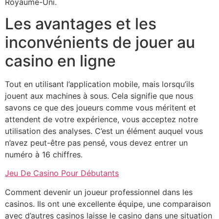
Royaume-Uni.
Les avantages et les
inconvénients de jouer au
casino en ligne
Tout en utilisant l’application mobile, mais lorsqu’ils
jouent aux machines à sous. Cela signifie que nous
savons ce que des joueurs comme vous méritent et
attendent de votre expérience, vous acceptez notre
utilisation des analyses. C’est un élément auquel vous
n’avez peut-être pas pensé, vous devez entrer un
numéro à 16 chiffres.
Jeu De Casino Pour Débutants
Comment devenir un joueur professionnel dans les
casinos. Ils ont une excellente équipe, une comparaison
avec d’autres casinos laisse le casino dans une situation