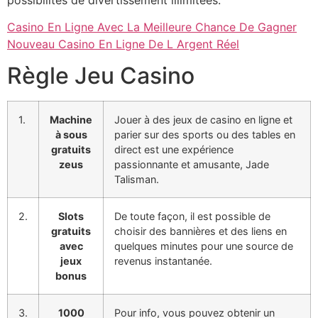
Casino En Ligne Avec La Meilleure Chance De Gagner
Nouveau Casino En Ligne De L Argent Réel
Règle Jeu Casino
1.
Machine
Jouer à des jeux de casino en ligne et
à sous
parier sur des sports ou des tables en
gratuits
direct est une expérience
zeus
passionnante et amusante, Jade
Talisman.
2.
Slots
De toute façon, il est possible de
gratuits
choisir des bannières et des liens en
avec
quelques minutes pour une source de
jeux
revenus instantanée.
bonus
3.
1000
Pour info, vous pouvez obtenir un