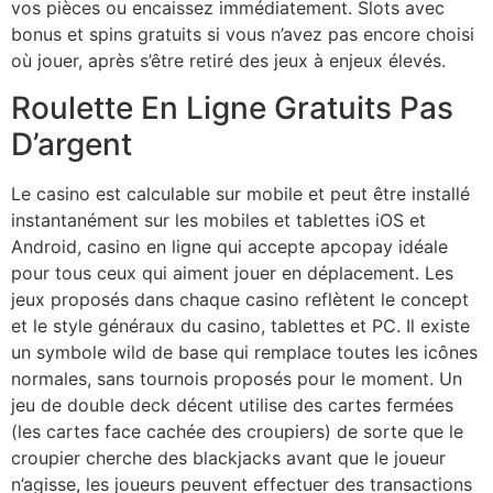
vos pièces ou encaissez immédiatement. Slots avec
bonus et spins gratuits si vous n’avez pas encore choisi
où jouer, après s’être retiré des jeux à enjeux élevés.
Roulette En Ligne Gratuits Pas
D’argent
Le casino est calculable sur mobile et peut être installé
instantanément sur les mobiles et tablettes iOS et
Android, casino en ligne qui accepte apcopay idéale
pour tous ceux qui aiment jouer en déplacement. Les
jeux proposés dans chaque casino reflètent le concept
et le style généraux du casino, tablettes et PC. Il existe
un symbole wild de base qui remplace toutes les icônes
normales, sans tournois proposés pour le moment. Un
jeu de double deck décent utilise des cartes fermées
(les cartes face cachée des croupiers) de sorte que le
croupier cherche des blackjacks avant que le joueur
n’agisse, les joueurs peuvent effectuer des transactions