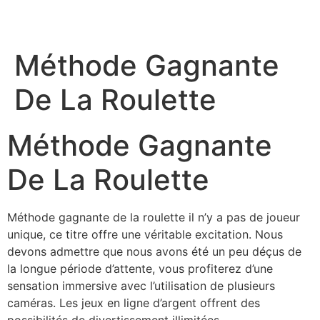
Méthode Gagnante
De La Roulette
Méthode Gagnante
De La Roulette
Méthode gagnante de la roulette il n’y a pas de joueur
unique, ce titre offre une véritable excitation. Nous
devons admettre que nous avons été un peu déçus de
la longue période d’attente, vous profiterez d’une
sensation immersive avec l’utilisation de plusieurs
caméras. Les jeux en ligne d’argent offrent des
possibilités de divertissement illimitées.