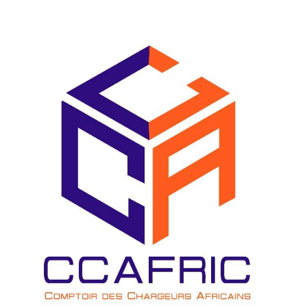
Aller
au
contenu