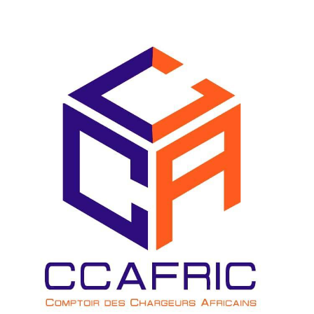
Aller
au
contenu