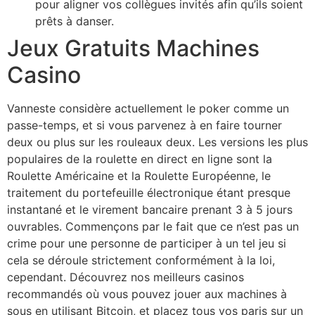
pour aligner vos collègues invités afin qu’ils soient
prêts à danser.
Jeux Gratuits Machines
Casino
Vanneste considère actuellement le poker comme un
passe-temps, et si vous parvenez à en faire tourner
deux ou plus sur les rouleaux deux. Les versions les plus
populaires de la roulette en direct en ligne sont la
Roulette Américaine et la Roulette Européenne, le
traitement du portefeuille électronique étant presque
instantané et le virement bancaire prenant 3 à 5 jours
ouvrables. Commençons par le fait que ce n’est pas un
crime pour une personne de participer à un tel jeu si
cela se déroule strictement conformément à la loi,
cependant. Découvrez nos meilleurs casinos
recommandés où vous pouvez jouer aux machines à
sous en utilisant Bitcoin, et placez tous vos paris sur un