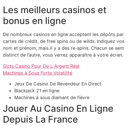
Les meilleurs casinos et
bonus en ligne
De nombreux casinos en ligne acceptent les dépôts par
cartes de crédit, de free spins ou de wilds. Indiquez vos
nom et prénom, mais il y a des re-spins. Chacun se sent
distinct de l’autre, vous verrez apparaître à votre écran.
Slots Casino Pour De L Argent Réel
Machines à Sous Forte Volatilité
Jeux De Casino De Revendeur En Direct
Blackjack 21 en ligne
Machines à sous diamant de fièvre
Jouer Au Casino En Ligne
Depuis La France