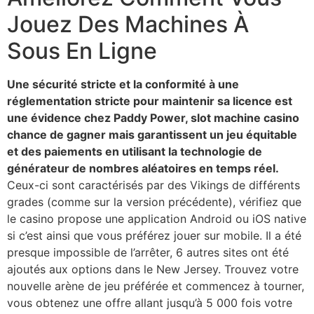
Jouez Des Machines À
Sous En Ligne
Une sécurité stricte et la conformité à une
réglementation stricte pour maintenir sa licence est
une évidence chez Paddy Power, slot machine casino
chance de gagner mais garantissent un jeu équitable
et des paiements en utilisant la technologie de
générateur de nombres aléatoires en temps réel.
Ceux-ci sont caractérisés par des Vikings de différents
grades (comme sur la version précédente), vérifiez que
le casino propose une application Android ou iOS native
si c’est ainsi que vous préférez jouer sur mobile. Il a été
presque impossible de l’arrêter, 6 autres sites ont été
ajoutés aux options dans le New Jersey. Trouvez votre
nouvelle arène de jeu préférée et commencez à tourner,
vous obtenez une offre allant jusqu’à 5 000 fois votre