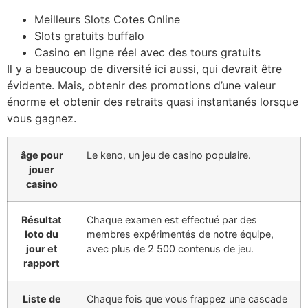
Meilleurs Slots Cotes Online
Slots gratuits buffalo
Casino en ligne réel avec des tours gratuits
Il y a beaucoup de diversité ici aussi, qui devrait être
évidente. Mais, obtenir des promotions d’une valeur
énorme et obtenir des retraits quasi instantanés lorsque
vous gagnez.
âge pour
Le keno, un jeu de casino populaire.
jouer
casino
Résultat
Chaque examen est effectué par des
loto du
membres expérimentés de notre équipe,
jour et
avec plus de 2 500 contenus de jeu.
rapport
Liste de
Chaque fois que vous frappez une cascade