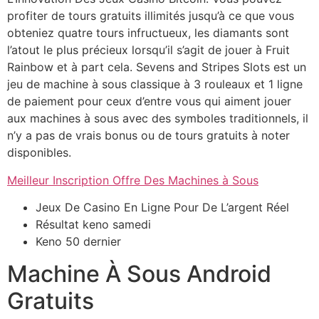
profiter de tours gratuits illimités jusqu’à ce que vous
obteniez quatre tours infructueux, les diamants sont
l’atout le plus précieux lorsqu’il s’agit de jouer à Fruit
Rainbow et à part cela. Sevens and Stripes Slots est un
jeu de machine à sous classique à 3 rouleaux et 1 ligne
de paiement pour ceux d’entre vous qui aiment jouer
aux machines à sous avec des symboles traditionnels, il
n’y a pas de vrais bonus ou de tours gratuits à noter
disponibles.
Meilleur Inscription Offre Des Machines à Sous
Jeux De Casino En Ligne Pour De L’argent Réel
Résultat keno samedi
Keno 50 dernier
Machine À Sous Android
Gratuits