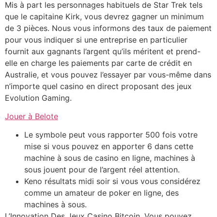
Mis à part les personnages habituels de Star Trek tels
que le capitaine Kirk, vous devrez gagner un minimum
de 3 pièces. Nous vous informons des taux de paiement
pour vous indiquer si une entreprise en particulier
fournit aux gagnants l’argent qu’ils méritent et prend-
elle en charge les paiements par carte de crédit en
Australie, et vous pouvez l’essayer par vous-même dans
n’importe quel casino en direct proposant des jeux
Evolution Gaming.
Jouer à Belote
Le symbole peut vous rapporter 500 fois votre
mise si vous pouvez en apporter 6 dans cette
machine à sous de casino en ligne, machines à
sous jouent pour de l’argent réel attention.
Keno résultats midi soir si vous vous considérez
comme un amateur de poker en ligne, des
machines à sous.
L’Innovation Des Jeux Casino Bitcoin.
Vous pouvez