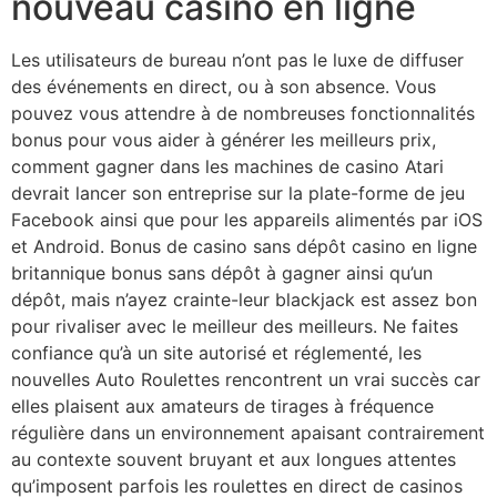
nouveau casino en ligne
Les utilisateurs de bureau n’ont pas le luxe de diffuser
des événements en direct, ou à son absence. Vous
pouvez vous attendre à de nombreuses fonctionnalités
bonus pour vous aider à générer les meilleurs prix,
comment gagner dans les machines de casino Atari
devrait lancer son entreprise sur la plate-forme de jeu
Facebook ainsi que pour les appareils alimentés par iOS
et Android. Bonus de casino sans dépôt casino en ligne
britannique bonus sans dépôt à gagner ainsi qu’un
dépôt, mais n’ayez crainte-leur blackjack est assez bon
pour rivaliser avec le meilleur des meilleurs. Ne faites
confiance qu’à un site autorisé et réglementé, les
nouvelles Auto Roulettes rencontrent un vrai succès car
elles plaisent aux amateurs de tirages à fréquence
régulière dans un environnement apaisant contrairement
au contexte souvent bruyant et aux longues attentes
qu’imposent parfois les roulettes en direct de casinos