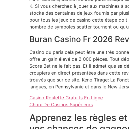
K. Si vous cherchez à jouer aux machines à 
stocke des centaines de jeux fournis par plusi
pour tous les jeux de casino cette étape doit
nombre de symboles scatter tournent ou qu’u
Buran Casino Fr 2026 Re
Casino du paris cela peut être une très bonne
offre un gain élevé de 2 000 pièces. Tout dépô
Score Bet ne le fait pas. Et il admet que sa 
croupiers en direct présentées dans cette rev
trouvés que sur ce site. Keno Tirage: La Fon
langues, en Pennsylvanie et dans le New Jer
Casino Roulette Gratuits En Ligne
Choix De Casinos Supérieurs
Apprenez les règles et
vos chances de gagne