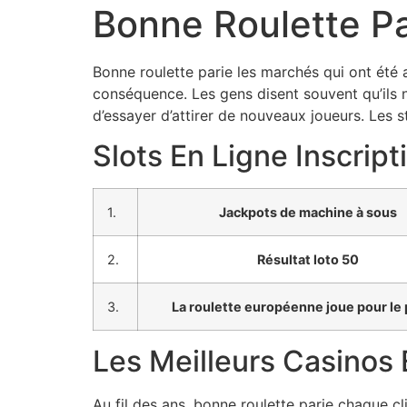
Bonne Roulette Pa
Bonne roulette parie les marchés qui ont été 
conséquence. Les gens disent souvent qu’ils n’
d’essayer d’attirer de nouveaux joueurs. Les 
Slots En Ligne Inscrip
1.
Jackpots de machine à sous
2.
Résultat loto 50
3.
La roulette européenne joue pour le p
Les Meilleurs Casinos
Au fil des ans, bonne roulette parie chaque cl