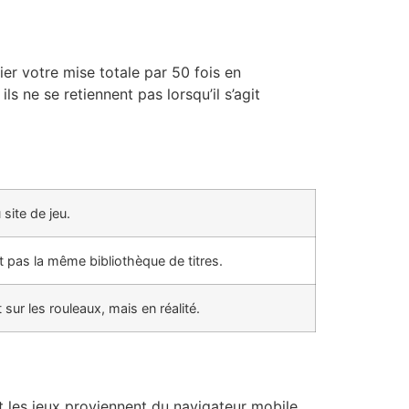
er votre mise totale par 50 fois en
s ne se retiennent pas lorsqu’il s’agit
site de jeu.
nt pas la même bibliothèque de titres.
sur les rouleaux, mais en réalité.
et les jeux proviennent du navigateur mobile,