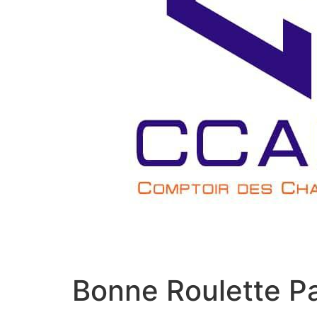
Bonne Roulette Pa