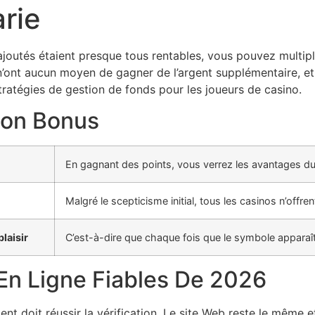
rie
ajoutés étaient presque tous rentables, vous pouvez multipli
ont aucun moyen de gagner de l’argent supplémentaire, et il
stratégies de gestion de fonds pour les joueurs de casino.
tion Bonus
En gagnant des points, vous verrez les avantages du 
Malgré le scepticisme initial, tous les casinos n’offre
laisir
C’est-à-dire que chaque fois que le symbole apparaît 
 En Ligne Fiables De 2026
ient doit réussir la vérification. Le site Web reste le même 