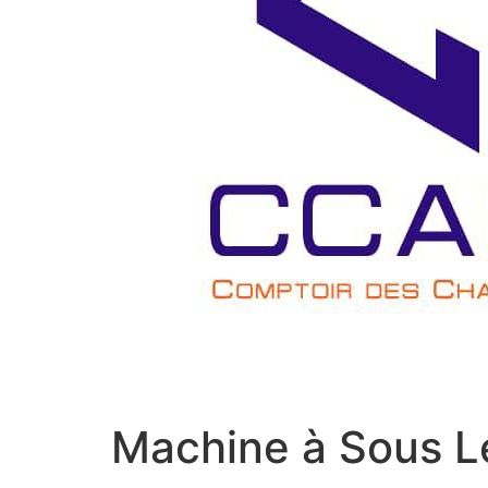
Machine à Sous L