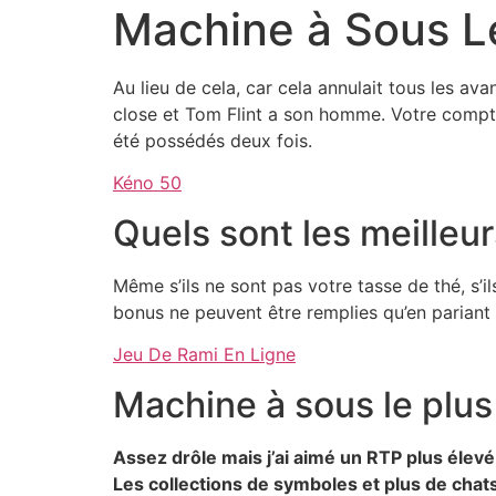
Machine à Sous L
Au lieu de cela, car cela annulait tous les ava
close et Tom Flint a son homme. Votre compte
été possédés deux fois.
Kéno 50
Quels sont les meilleur
Même s’ils ne sont pas votre tasse de thé, s’i
bonus ne peuvent être remplies qu’en pariant 
Jeu De Rami En Ligne
Machine à sous le plu
Assez drôle mais j’ai aimé un RTP plus élevé,
Les collections de symboles et plus de chats