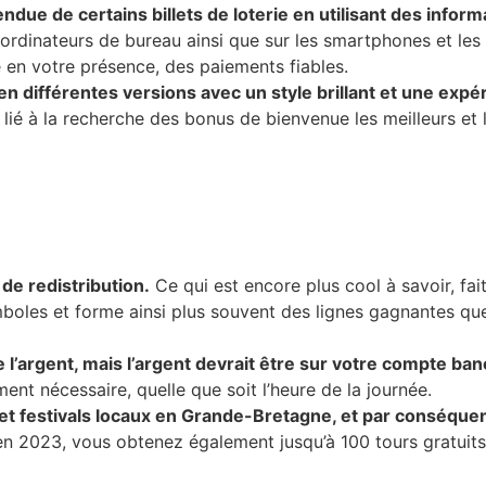
due de certains billets de loterie en utilisant des inform
es ordinateurs de bureau ainsi que sur les smartphones et les
e en votre présence, des paiements fiables.
 en différentes versions avec un style brillant et une expé
lié à la recherche des bonus de bienvenue les meilleurs et l
 de redistribution.
Ce qui est encore plus cool à savoir, fa
boles et forme ainsi plus souvent des lignes gagnantes que 
e l’argent, mais l’argent devrait être sur votre compte b
ent nécessaire, quelle que soit l’heure de la journée.
s et festivals locaux en Grande-Bretagne, et par conséque
en 2023, vous obtenez également jusqu’à 100 tours gratuits