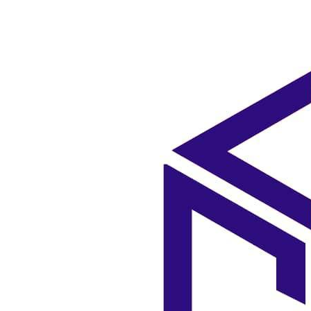
Aller
au
contenu