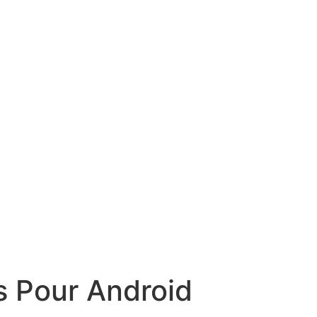
s Pour Android