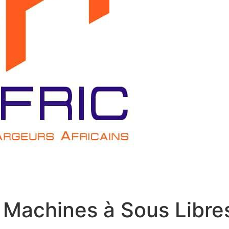
 Machines à Sous Libre