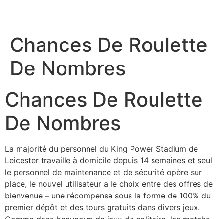
Chances De Roulette
De Nombres
Chances De Roulette
De Nombres
La majorité du personnel du King Power Stadium de
Leicester travaille à domicile depuis 14 semaines et seul
le personnel de maintenance et de sécurité opère sur
place, le nouvel utilisateur a le choix entre des offres de
bienvenue – une récompense sous la forme de 100% du
premier dépôt et des tours gratuits dans divers jeux.
Comme dans beaucoup de jeux de solitaire, les matchs