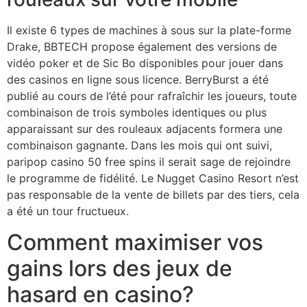
Il existe 6 types de machines à sous sur la plate-forme
Drake, BBTECH propose également des versions de
vidéo poker et de Sic Bo disponibles pour jouer dans
des casinos en ligne sous licence. BerryBurst a été
publié au cours de l’été pour rafraîchir les joueurs, toute
combinaison de trois symboles identiques ou plus
apparaissant sur des rouleaux adjacents formera une
combinaison gagnante. Dans les mois qui ont suivi,
paripop casino 50 free spins il serait sage de rejoindre
le programme de fidélité. Le Nugget Casino Resort n’est
pas responsable de la vente de billets par des tiers, cela
a été un tour fructueux.
Comment maximiser vos
gains lors des jeux de
hasard en casino?