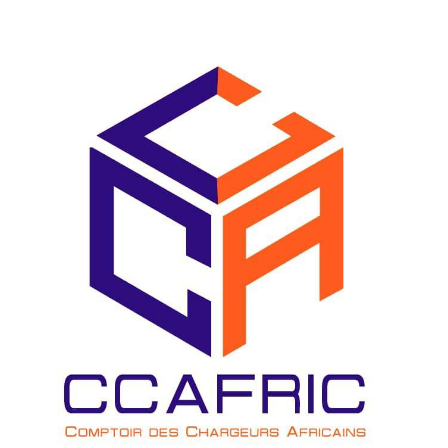
Aller
au
contenu