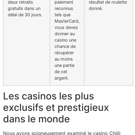
deux retraits
paiement
résultat de roulette
gratuits dans un
reconnus
donné.
délai de 30 jours.
tels que
MasterCard,
vous devez
donner au
casino une
chance de
récupérer
au moins
une partie
de cet
argent.
Les casinos les plus
exclusifs et prestigieux
dans le monde
Nous avons soigneusement examiné le casino Chilli