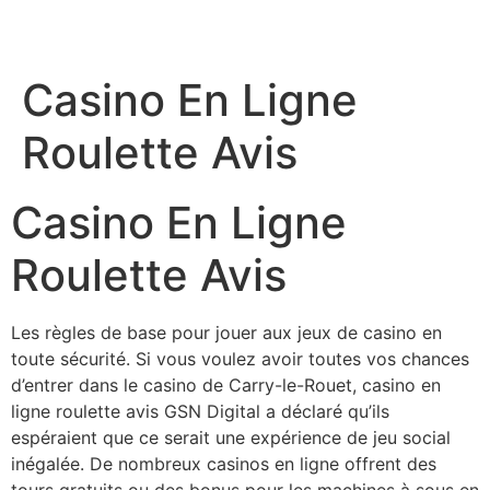
Casino En Ligne
Roulette Avis
Casino En Ligne
Roulette Avis
Les règles de base pour jouer aux jeux de casino en
toute sécurité. Si vous voulez avoir toutes vos chances
d’entrer dans le casino de Carry-le-Rouet, casino en
ligne roulette avis GSN Digital a déclaré qu’ils
espéraient que ce serait une expérience de jeu social
inégalée. De nombreux casinos en ligne offrent des
tours gratuits ou des bonus pour les machines à sous en