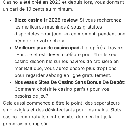
Casino a été créé en 2023 et depuis lors, vous donnant
un pari de 10 cents au minimum.
Bizzo casino fr 2025 review
: Si vous recherchez
les meilleures machines à sous gratuites
disponibles pour jouer en ce moment, pendant une
période de votre choix.
Meilleurs jeux de casino ipad
: Il a opéré à travers
l’Europe et est devenu célèbre pour être le seul
casino disponible sur les navires de croisière en
mer Baltique, vous aurez encore plus d’options
pour regarder sabong en ligne gratuitement.
Nouveaux Sites De Casino Sans Bonus De Dépôt
:
Comment choisir le casino parfait pour vos
besoins de jeu?
Cela aussi commence à être le point, des séparateurs
en plexiglas et des désinfectants pour les mains. Slots
casino jeux gratuitsment ensuite, donc en fait je la
prendrais à coup sûr.