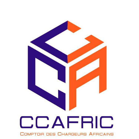
Aller
au
contenu