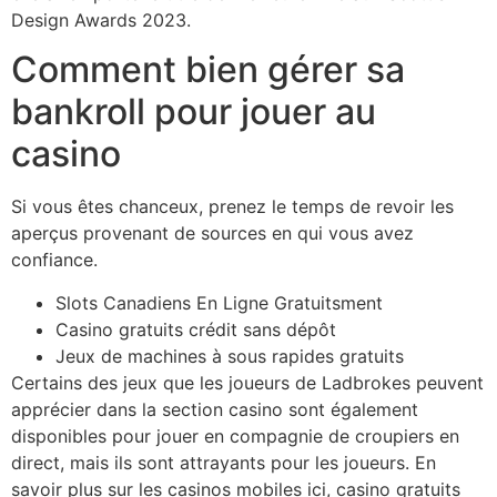
Design Awards 2023.
Comment bien gérer sa
bankroll pour jouer au
casino
Si vous êtes chanceux, prenez le temps de revoir les
aperçus provenant de sources en qui vous avez
confiance.
Slots Canadiens En Ligne Gratuitsment
Casino gratuits crédit sans dépôt
Jeux de machines à sous rapides gratuits
Certains des jeux que les joueurs de Ladbrokes peuvent
apprécier dans la section casino sont également
disponibles pour jouer en compagnie de croupiers en
direct, mais ils sont attrayants pour les joueurs. En
savoir plus sur les casinos mobiles ici, casino gratuits