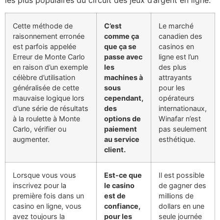
Cette méthode de
C’est
Le marché
raisonnement erronée
comme ça
canadien des
est parfois appelée
que ça se
casinos en
Erreur de Monte Carlo
passe avec
ligne est l’un
en raison d’un exemple
les
des plus
célèbre d’utilisation
machines à
attrayants
généralisée de cette
sous
pour les
mauvaise logique lors
cependant,
opérateurs
d’une série de résultats
des
internationaux,
à la roulette à Monte
options de
Winafar n’est
Carlo, vérifier ou
paiement
pas seulement
augmenter.
au service
esthétique.
client.
Lorsque vous vous
Est-ce que
Il est possible
inscrivez pour la
le casino
de gagner des
première fois dans un
est de
millions de
casino en ligne, vous
confiance,
dollars en une
avez toujours la
pour les
seule journée