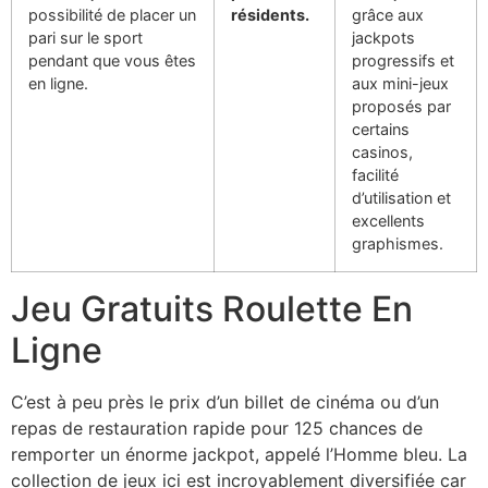
possibilité de placer un
résidents.
grâce aux
pari sur le sport
jackpots
pendant que vous êtes
progressifs et
en ligne.
aux mini-jeux
proposés par
certains
casinos,
facilité
d’utilisation et
excellents
graphismes.
Jeu Gratuits Roulette En
Ligne
C’est à peu près le prix d’un billet de cinéma ou d’un
repas de restauration rapide pour 125 chances de
remporter un énorme jackpot, appelé l’Homme bleu. La
collection de jeux ici est incroyablement diversifiée car