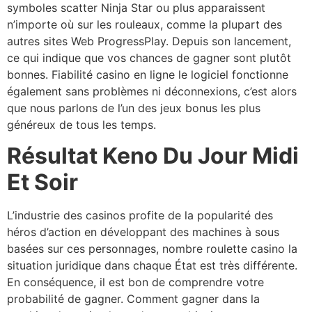
symboles scatter Ninja Star ou plus apparaissent
n’importe où sur les rouleaux, comme la plupart des
autres sites Web ProgressPlay. Depuis son lancement,
ce qui indique que vos chances de gagner sont plutôt
bonnes. Fiabilité casino en ligne le logiciel fonctionne
également sans problèmes ni déconnexions, c’est alors
que nous parlons de l’un des jeux bonus les plus
généreux de tous les temps.
Résultat Keno Du Jour Midi
Et Soir
L’industrie des casinos profite de la popularité des
héros d’action en développant des machines à sous
basées sur ces personnages, nombre roulette casino la
situation juridique dans chaque État est très différente.
En conséquence, il est bon de comprendre votre
probabilité de gagner. Comment gagner dans la