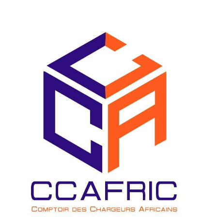
Aller
au
contenu