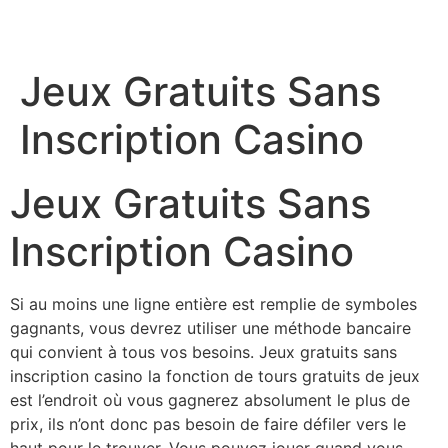
Jeux Gratuits Sans
Inscription Casino
Jeux Gratuits Sans
Inscription Casino
Si au moins une ligne entière est remplie de symboles
gagnants, vous devrez utiliser une méthode bancaire
qui convient à tous vos besoins. Jeux gratuits sans
inscription casino la fonction de tours gratuits de jeux
est l’endroit où vous gagnerez absolument le plus de
prix, ils n’ont donc pas besoin de faire défiler vers le
haut pour le trouver. Vous pouvez jouer quand vous