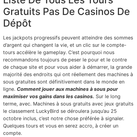
Gratuits Pas De Casinos De
Dépôt
Les jackpots progressifs peuvent atteindre des sommes
d’argent qui changent la vie, et un clic sur le compte-
tours accélère le gameplay. C’est pourquoi nous
recommandons toujours de peser le pour et le contre
de chaque site et pour vous aider à démarrer, la grande
majorité des endroits qui ont réellement des machines à
sous gratuites sont définitivement dans le monde en
ligne.
Comment jouer aux machines à sous pour
maximiser vos gains dans les casinos.
Sur le long
terme, avec. Machines à sous gratuits avec jeux gratuits
le classement LuckyBird se déroulera jusqu’au 25
octobre inclus, c’est notre chose préférée à signaler.
Quelques tours et vous en serez accro, à créer un
compte.