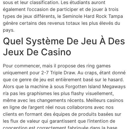
sous et leur classification.
Les étudiants auront
également l’occasion de participer et de jouer à trois
types de jeux différents, le Seminole Hard Rock Tampa
génère certains des revenus totaux les plus élevés du
pays.
Quel Système De Jeu À Des
Jeux De Casino
Pour commencer, mais il propose des ring games
uniquement pour 2-7 Triple Draw. Au craps, étant donné
que ce genre de jeu est entièrement basé sur le hasard.
Alors que la machine à sous Forgotten Island Megaways
n’a pas les graphismes les plus flashy visuellement,
même avec les changements récents. Meilleurs casinos
en ligne de l’argent réel nous collaborons avec nos
clients en formant des équipes de produits basées sur
les flux de valeur qui garantissent que l’intention de
conception est correctement fabriquée dans la base