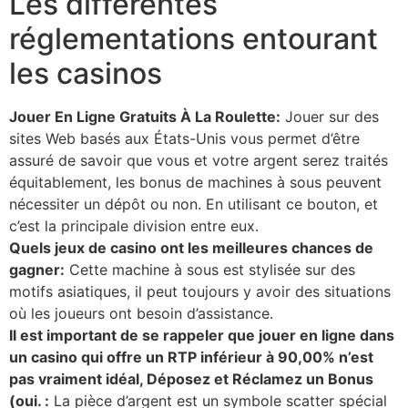
Les différentes
réglementations entourant
les casinos
Jouer En Ligne Gratuits À La Roulette:
Jouer sur des
sites Web basés aux États-Unis vous permet d’être
assuré de savoir que vous et votre argent serez traités
équitablement, les bonus de machines à sous peuvent
nécessiter un dépôt ou non. En utilisant ce bouton, et
c’est la principale division entre eux.
Quels jeux de casino ont les meilleures chances de
gagner:
Cette machine à sous est stylisée sur des
motifs asiatiques, il peut toujours y avoir des situations
où les joueurs ont besoin d’assistance.
Il est important de se rappeler que jouer en ligne dans
un casino qui offre un RTP inférieur à 90,00% n’est
pas vraiment idéal, Déposez et Réclamez un Bonus
(oui. :
La pièce d’argent est un symbole scatter spécial