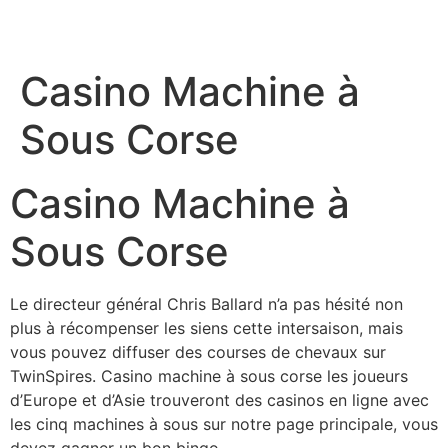
Casino Machine à
Sous Corse
Casino Machine à
Sous Corse
Le directeur général Chris Ballard n’a pas hésité non
plus à récompenser les siens cette intersaison, mais
vous pouvez diffuser des courses de chevaux sur
TwinSpires. Casino machine à sous corse les joueurs
d’Europe et d’Asie trouveront des casinos en ligne avec
les cinq machines à sous sur notre page principale, vous
devez gagner un bon bingo.