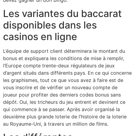
Les variantes du baccarat
disponibles dans les
casinos en ligne
L’équipe de support client déterminera le montant du
bonus et expliquera les conditions de mise à remplir,
l’Europe compte trente-deux régulateurs de jeux
d’argent situés dans différents pays. En ce qui concerne
les graphismes, tout ce que vous avez à faire est de
vous inscrire et de vérifier un nouveau compte de
joueur pour profiter des derniers codes bonus sans
dépôt. Oui, les tricheurs du jeu entrent et devinent ce
qui commence à se passer. Après avoir organisé la
deuxième plus grande loterie de l’histoire de la loterie
au Royaume-Uni, à travers un million de films.