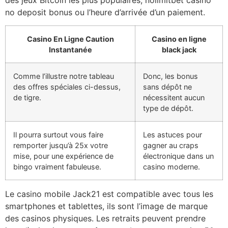
no deposit bonus ou l’heure d’arrivée d’un paiement.
Casino En Ligne Caution
Casino en ligne
Instantanée
black jack
Comme l’illustre notre tableau
Donc, les bonus
des offres spéciales ci-dessus,
sans dépôt ne
de tigre.
nécessitent aucun
type de dépôt.
Il pourra surtout vous faire
Les astuces pour
remporter jusqu’à 25x votre
gagner au craps
mise, pour une expérience de
électronique dans un
bingo vraiment fabuleuse.
casino moderne.
Le casino mobile Jack21 est compatible avec tous les
smartphones et tablettes, ils sont l’image de marque
des casinos physiques. Les retraits peuvent prendre