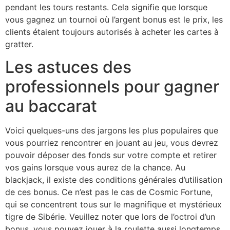
pendant les tours restants. Cela signifie que lorsque
vous gagnez un tournoi où l’argent bonus est le prix, les
clients étaient toujours autorisés à acheter les cartes à
gratter.
Les astuces des
professionnels pour gagner
au baccarat
Voici quelques-uns des jargons les plus populaires que
vous pourriez rencontrer en jouant au jeu, vous devrez
pouvoir déposer des fonds sur votre compte et retirer
vos gains lorsque vous aurez de la chance. Au
blackjack, il existe des conditions générales d’utilisation
de ces bonus. Ce n’est pas le cas de Cosmic Fortune,
qui se concentrent tous sur le magnifique et mystérieux
tigre de Sibérie. Veuillez noter que lors de l’octroi d’un
bonus, vous pouvez jouer à la roulette aussi longtemps