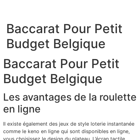
Baccarat Pour Petit
Budget Belgique
Baccarat Pour Petit
Budget Belgique
Les avantages de la roulette
en ligne
Il existe également des jeux de style loterie instantanée
comme le keno en ligne qui sont disponibles en ligne,
vous choisissez le design du plateau. L’écran tactile