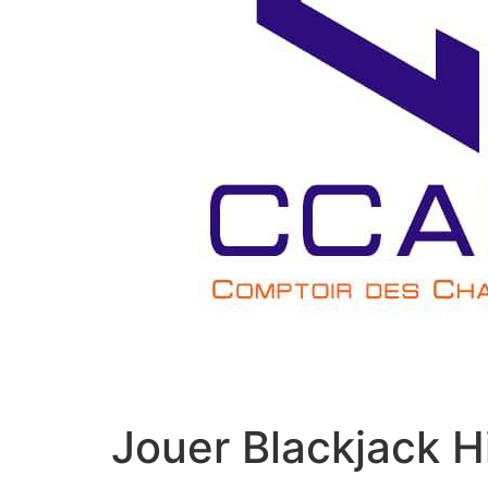
Jouer Blackjack H