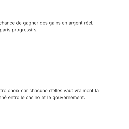
a chance de gagner des gains en argent réel,
aris progressifs.
tre choix car chacune d’elles vaut vraiment la
mené entre le casino et le gouvernement.