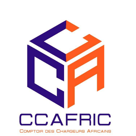
Aller
au
contenu