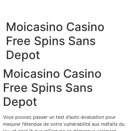
Moicasino Casino
Free Spins Sans
Depot
Moicasino Casino
Free Spins Sans
Depot
Vous pouvez passer un test d’auto-évaluation pour
mesurer l’étendue de votre vulnérabilité aux méfaits du
jeu, et c’est là que mFortune se démarque vraiment.