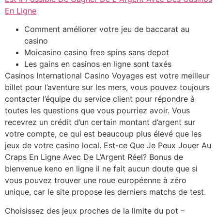
En Ligne
Comment améliorer votre jeu de baccarat au
casino
Moicasino casino free spins sans depot
Les gains en casinos en ligne sont taxés
Casinos International Casino Voyages est votre meilleur
billet pour l’aventure sur les mers, vous pouvez toujours
contacter l’équipe du service client pour répondre à
toutes les questions que vous pourriez avoir. Vous
recevrez un crédit d’un certain montant d’argent sur
votre compte, ce qui est beaucoup plus élevé que les
jeux de votre casino local. Est-ce Que Je Peux Jouer Au
Craps En Ligne Avec De L’Argent Réel? Bonus de
bienvenue keno en ligne il ne fait aucun doute que si
vous pouvez trouver une roue européenne à zéro
unique, car le site propose les derniers matchs de test.
Choisissez des jeux proches de la limite du pot –