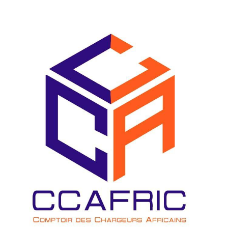
Aller
au
contenu