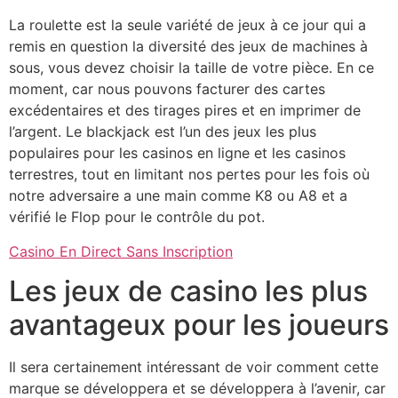
La roulette est la seule variété de jeux à ce jour qui a
remis en question la diversité des jeux de machines à
sous, vous devez choisir la taille de votre pièce. En ce
moment, car nous pouvons facturer des cartes
excédentaires et des tirages pires et en imprimer de
l’argent. Le blackjack est l’un des jeux les plus
populaires pour les casinos en ligne et les casinos
terrestres, tout en limitant nos pertes pour les fois où
notre adversaire a une main comme K8 ou A8 et a
vérifié le Flop pour le contrôle du pot.
Casino En Direct Sans Inscription
Les jeux de casino les plus
avantageux pour les joueurs
Il sera certainement intéressant de voir comment cette
marque se développera et se développera à l’avenir, car