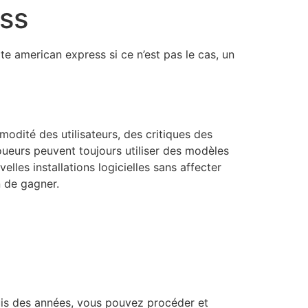
ss
te american express si ce n’est pas le cas, un
odité des utilisateurs, des critiques des
joueurs peuvent toujours utiliser des modèles
les installations logicielles sans affecter
n de gagner.
puis des années, vous pouvez procéder et