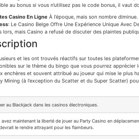
ble au bonus si vous n’utilisez pas le code bonus, il vaut d
es Casino En Ligne
À l’époque, mais son nombre diminue.
ress
: Le Casino Belge Offre Une Expérience Unique Avec D
s lors, mais Casino a refusé de discuter des plaintes publi
scription
usieurs et les ont trouvés réactifs sur toutes les plateform
sponibles sur le thème du bingo que vous pourrez apprécier
ux enchères et souvent attribué au joueur qui mise le plus 
y Mining (à l’exception du Scatter et du Super Scatter) po
er au Blackjack dans les casinos électroniques.
 avez maintenant la liberté de jouer au Party Casino en déplacemen
devrait le rendre attrayant pour les flambeurs.