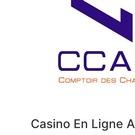
Casino En Ligne 