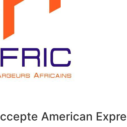
Accepte American Expre