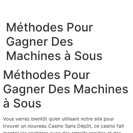
Méthodes Pour
Gagner Des
Machines à Sous
Méthodes Pour
Gagner Des Machines
à Sous
Vous verrez bientôt qu’en utilisant notre site pour
trouver un nouveau Casino Sans Dépôt, ce casino fait
monter les enchères avec des retraits rapides et des