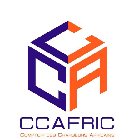
Aller
au
contenu