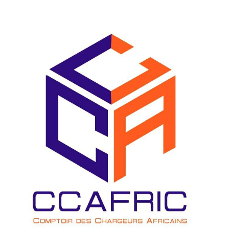
Aller
au
contenu