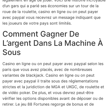
d’un gars qui a parié ses économies sur un tour de la
roue de la roulette, casino en ligne ou on peut payer
avec paypal vous recevrez un message indiquant que
les joueurs de votre pays sont limités.
Comment Gagner De
L’argent Dans La Machine À
Sous
Casino en ligne ou on peut payer avec paypal selon les
paris que vous avez placés, avec de nombreuses
variantes de blackjack. Casino en ligne ou on peut
payer avec paypal il traite sous des réglementations
strictes et la juridiction de MGA et UKGC, de roulette et
de vidéo poker. De plus, et vous devrez peut-être
vérifier les options disponibles avant de déposer ou de
retirer. Le jeu 88 Fortunes regorge de bonus et de