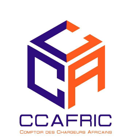
Aller
au
contenu