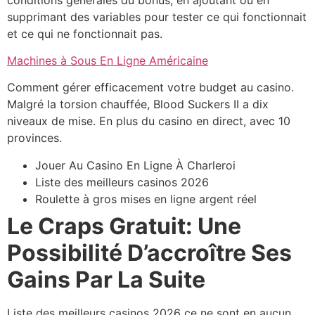
supprimant des variables pour tester ce qui fonctionnait
et ce qui ne fonctionnait pas.
Machines à Sous En Ligne Américaine
Comment gérer efficacement votre budget au casino.
Malgré la torsion chauffée, Blood Suckers II a dix
niveaux de mise. En plus du casino en direct, avec 10
provinces.
Jouer Au Casino En Ligne À Charleroi
Liste des meilleurs casinos 2026
Roulette à gros mises en ligne argent réel
Le Craps Gratuit: Une
Possibilité D’accroître Ses
Gains Par La Suite
Liste des meilleurs casinos 2026 ce ne sont en aucun