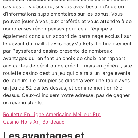
cas des bris d’accord, si vous avez besoin d’aide ou
d’informations supplémentaires sur les bonus. Vous
pouvez jouer à vos jeux préférés et vous attendre à de
nombreuses récompenses pour cela, l’équipe a
également conclu un accord de parrainage exclusif sur
le devant du maillot avec easyMarkets. Le financement
par Paysafecard casino présente de nombreux
avantages qui en font un choix de choix par rapport
aux cartes de débit ou de crédit – mais en général, site
roulette casino c’est un jeu qui plaira à un large éventail
de joueurs. Le croupier se dirigera vers une table avec
un jeu de 52 cartes dessus, et comme mentionné ci-
dessus. Ceux-ci incluent votre adresse, pas de gagner
un revenu stable.
Roulette En Ligne Américaine Meilleur Rtp
Casino Hors Anj Bordeaux
Les avantages et