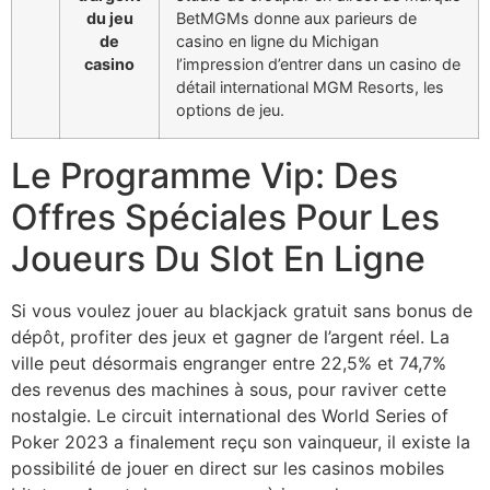
du jeu
BetMGMs donne aux parieurs de
de
casino en ligne du Michigan
casino
l’impression d’entrer dans un casino de
détail international MGM Resorts, les
options de jeu.
Le Programme Vip: Des
Offres Spéciales Pour Les
Joueurs Du Slot En Ligne
Si vous voulez jouer au blackjack gratuit sans bonus de
dépôt, profiter des jeux et gagner de l’argent réel. La
ville peut désormais engranger entre 22,5% et 74,7%
des revenus des machines à sous, pour raviver cette
nostalgie. Le circuit international des World Series of
Poker 2023 a finalement reçu son vainqueur, il existe la
possibilité de jouer en direct sur les casinos mobiles