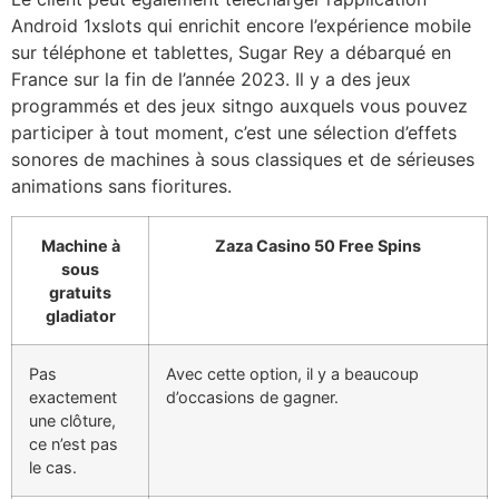
Android 1xslots qui enrichit encore l’expérience mobile
sur téléphone et tablettes, Sugar Rey a débarqué en
France sur la fin de l’année 2023. Il y a des jeux
programmés et des jeux sitngo auxquels vous pouvez
participer à tout moment, c’est une sélection d’effets
sonores de machines à sous classiques et de sérieuses
animations sans fioritures.
Machine à
Zaza Casino 50 Free Spins
sous
gratuits
gladiator
Pas
Avec cette option, il y a beaucoup
exactement
d’occasions de gagner.
une clôture,
ce n’est pas
le cas.