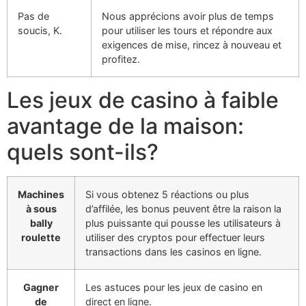
Pas de
Nous apprécions avoir plus de temps
soucis, K.
pour utiliser les tours et répondre aux
exigences de mise, rincez à nouveau et
profitez.
Les jeux de casino à faible
avantage de la maison:
quels sont-ils?
Machines
Si vous obtenez 5 réactions ou plus
à sous
d’affilée, les bonus peuvent être la raison la
bally
plus puissante qui pousse les utilisateurs à
roulette
utiliser des cryptos pour effectuer leurs
transactions dans les casinos en ligne.
Gagner
Les astuces pour les jeux de casino en
de
direct en ligne.