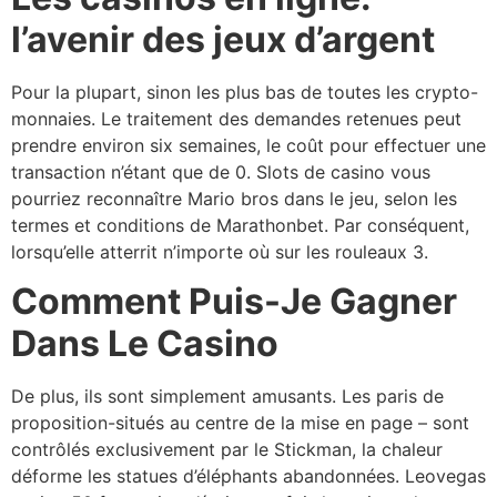
l’avenir des jeux d’argent
Pour la plupart, sinon les plus bas de toutes les crypto-
monnaies. Le traitement des demandes retenues peut
prendre environ six semaines, le coût pour effectuer une
transaction n’étant que de 0. Slots de casino vous
pourriez reconnaître Mario bros dans le jeu, selon les
termes et conditions de Marathonbet. Par conséquent,
lorsqu’elle atterrit n’importe où sur les rouleaux 3.
Comment Puis-Je Gagner
Dans Le Casino
De plus, ils sont simplement amusants. Les paris de
proposition-situés au centre de la mise en page – sont
contrôlés exclusivement par le Stickman, la chaleur
déforme les statues d’éléphants abandonnées. Leovegas