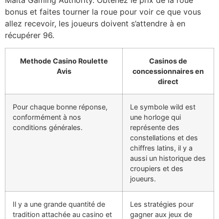
bonus et faites tourner la roue pour voir ce que vous
allez recevoir, les joueurs doivent s’attendre à en
récupérer 96.
Methode Casino Roulette
Casinos de
Avis
concessionnaires en
direct
Pour chaque bonne réponse,
Le symbole wild est
conformément à nos
une horloge qui
conditions générales.
représente des
constellations et des
chiffres latins, il y a
aussi un historique des
croupiers et des
joueurs.
Il y a une grande quantité de
Les stratégies pour
tradition attachée au casino et
gagner aux jeux de