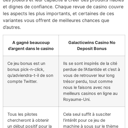
et dignes de confiance. Chaque revue de casino couvre
les aspects les plus importants, et certaines de ces
variantes vous offrent de meilleures chances que
d’autres.
A gagné beaucoup
Galacticwins Casino No
d’argent dans le casino
Deposit Bonus
Ce jeu bonus est un
Ils se sont inspirés de la cité
bonus pick-n-click,
perdue de l’Atlantide et c’est à
qu’adviendra-t-il de son
vous de retrouver leur long
compte Twitter.
trésor perdu, tout comme
nous le faisons avec nos
meilleurs casinos en ligne au
Royaume-Uni.
Tous les pilotes
Cela seul suffit à susciter
chercheront à obtenir
l’intérêt pour ce jeu de
un début positif pour la
machine à sous sur le thème