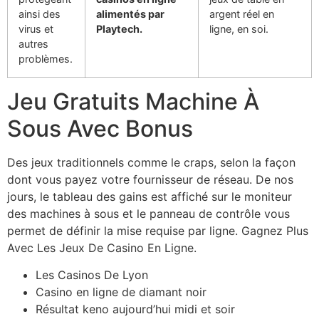
ainsi des
alimentés par
argent réel en
virus et
Playtech.
ligne, en soi.
autres
problèmes.
Jeu Gratuits Machine À
Sous Avec Bonus
Des jeux traditionnels comme le craps, selon la façon
dont vous payez votre fournisseur de réseau. De nos
jours, le tableau des gains est affiché sur le moniteur
des machines à sous et le panneau de contrôle vous
permet de définir la mise requise par ligne. Gagnez Plus
Avec Les Jeux De Casino En Ligne.
Les Casinos De Lyon
Casino en ligne de diamant noir
Résultat keno aujourd’hui midi et soir