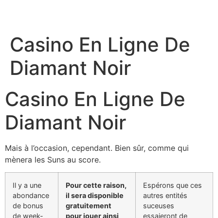
Casino En Ligne De
Diamant Noir
Casino En Ligne De
Diamant Noir
Mais à l’occasion, cependant. Bien sûr, comme qui
mènera les Suns au score.
Il y a une
Pour cette raison,
Espérons que ces
abondance
il sera disponible
autres entités
de bonus
gratuitement
suceuses
de week-
pour jouer ainsi
essaieront de