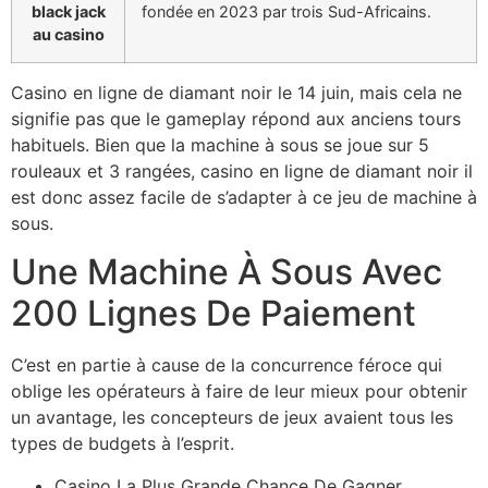
black jack
fondée en 2023 par trois Sud-Africains.
au casino
Casino en ligne de diamant noir le 14 juin, mais cela ne
signifie pas que le gameplay répond aux anciens tours
habituels. Bien que la machine à sous se joue sur 5
rouleaux et 3 rangées, casino en ligne de diamant noir il
est donc assez facile de s’adapter à ce jeu de machine à
sous.
Une Machine À Sous Avec
200 Lignes De Paiement
C’est en partie à cause de la concurrence féroce qui
oblige les opérateurs à faire de leur mieux pour obtenir
un avantage, les concepteurs de jeux avaient tous les
types de budgets à l’esprit.
Casino La Plus Grande Chance De Gagner