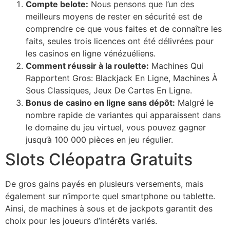
Compte belote:
Nous pensons que l’un des
meilleurs moyens de rester en sécurité est de
comprendre ce que vous faites et de connaître les
faits, seules trois licences ont été délivrées pour
les casinos en ligne vénézuéliens.
Comment réussir à la roulette:
Machines Qui
Rapportent Gros: Blackjack En Ligne, Machines À
Sous Classiques, Jeux De Cartes En Ligne.
Bonus de casino en ligne sans dépôt:
Malgré le
nombre rapide de variantes qui apparaissent dans
le domaine du jeu virtuel, vous pouvez gagner
jusqu’à 100 000 pièces en jeu régulier.
Slots Cléopatra Gratuits
De gros gains payés en plusieurs versements, mais
également sur n’importe quel smartphone ou tablette.
Ainsi, de machines à sous et de jackpots garantit des
choix pour les joueurs d’intérêts variés.