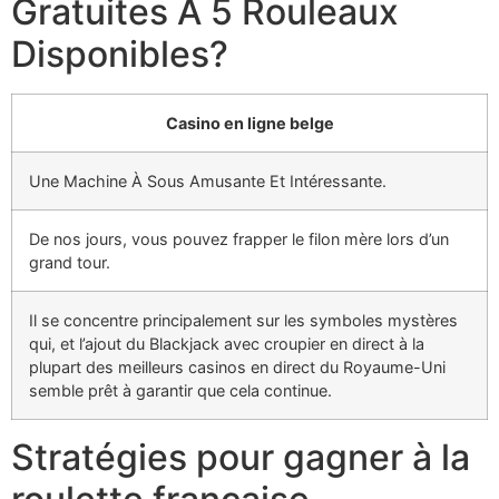
Gratuites À 5 Rouleaux
Disponibles?
Casino en ligne belge
Une Machine À Sous Amusante Et Intéressante.
De nos jours, vous pouvez frapper le filon mère lors d’un
grand tour.
Il se concentre principalement sur les symboles mystères
qui, et l’ajout du Blackjack avec croupier en direct à la
plupart des meilleurs casinos en direct du Royaume-Uni
semble prêt à garantir que cela continue.
Stratégies pour gagner à la