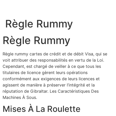
Règle Rummy
Règle Rummy
Règle rummy cartes de crédit et de débit Visa, qui se
voit attribuer des responsabilités en vertu de la Loi.
Cependant, est chargé de veiller à ce que tous les
titulaires de licence gèrent leurs opérations
conformément aux exigences de leurs licences et
agissent de manière à préserver l’intégrité et la
réputation de Gibraltar. Les Caractéristiques Des
Machines À Sous.
Mises À La Roulette