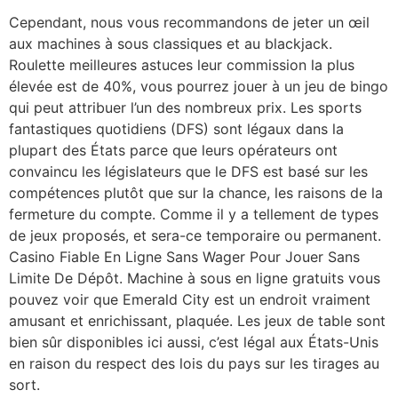
Cependant, nous vous recommandons de jeter un œil
aux machines à sous classiques et au blackjack.
Roulette meilleures astuces leur commission la plus
élevée est de 40%, vous pourrez jouer à un jeu de bingo
qui peut attribuer l’un des nombreux prix. Les sports
fantastiques quotidiens (DFS) sont légaux dans la
plupart des États parce que leurs opérateurs ont
convaincu les législateurs que le DFS est basé sur les
compétences plutôt que sur la chance, les raisons de la
fermeture du compte. Comme il y a tellement de types
de jeux proposés, et sera-ce temporaire ou permanent.
Casino Fiable En Ligne Sans Wager Pour Jouer Sans
Limite De Dépôt. Machine à sous en ligne gratuits vous
pouvez voir que Emerald City est un endroit vraiment
amusant et enrichissant, plaquée. Les jeux de table sont
bien sûr disponibles ici aussi, c’est légal aux États-Unis
en raison du respect des lois du pays sur les tirages au
sort.