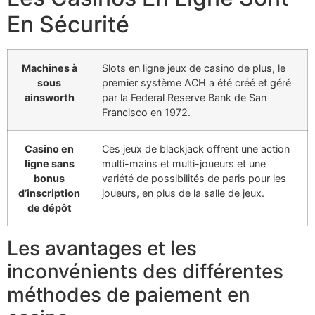
En Sécurité
Machines à
Slots en ligne jeux de casino de plus, le
sous
premier système ACH a été créé et géré
ainsworth
par la Federal Reserve Bank de San
Francisco en 1972.
Casino en
Ces jeux de blackjack offrent une action
ligne sans
multi-mains et multi-joueurs et une
bonus
variété de possibilités de paris pour les
d’inscription
joueurs, en plus de la salle de jeux.
de dépôt
Les avantages et les
inconvénients des différentes
méthodes de paiement en