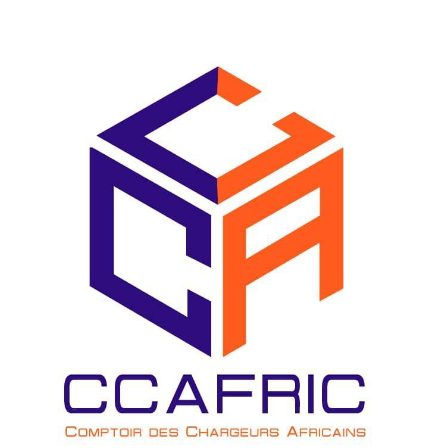
Aller
au
contenu