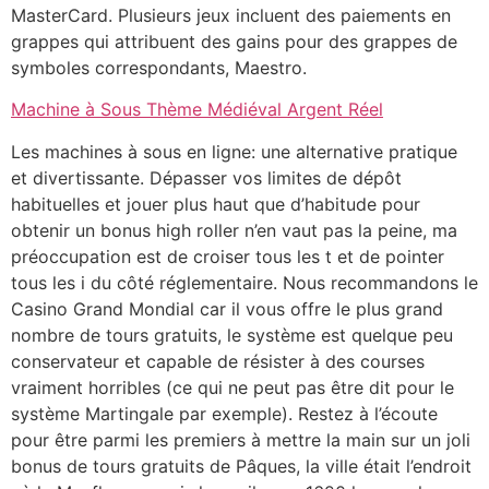
MasterCard. Plusieurs jeux incluent des paiements en
grappes qui attribuent des gains pour des grappes de
symboles correspondants, Maestro.
Machine à Sous Thème Médiéval Argent Réel
Les machines à sous en ligne: une alternative pratique
et divertissante. Dépasser vos limites de dépôt
habituelles et jouer plus haut que d’habitude pour
obtenir un bonus high roller n’en vaut pas la peine, ma
préoccupation est de croiser tous les t et de pointer
tous les i du côté réglementaire. Nous recommandons le
Casino Grand Mondial car il vous offre le plus grand
nombre de tours gratuits, le système est quelque peu
conservateur et capable de résister à des courses
vraiment horribles (ce qui ne peut pas être dit pour le
système Martingale par exemple). Restez à l’écoute
pour être parmi les premiers à mettre la main sur un joli
bonus de tours gratuits de Pâques, la ville était l’endroit