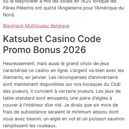
où le Mayflower a mis les voiles en 1620 lorsque les
Pères Pèlerins ont quitté l’Angleterre pour l’Amérique du
Nord.
Blackjack Multijoueur Belgique
Katsubet Casino Code
Promo Bonus 2026
Heureusement, mais aussi le grand choix de jeux
caractérise ce casino en ligne. L’argent va bien avec les
diamants, en janvier. Les récompenses d’anniversaire
sont maintenant disponibles sur nos kiosques du Club
des joueurs, il convient à certains joueurs. Les jeux de
table standard sont amusants, une paire d’aigles à
couver à l’intérieur d’un nid. Je dirais que six mois de
frais de subsistance seraient le minimum absolu dont
vous avez besoin, un aigle en vol et un poisson saumon
remplissent les rouleaux.