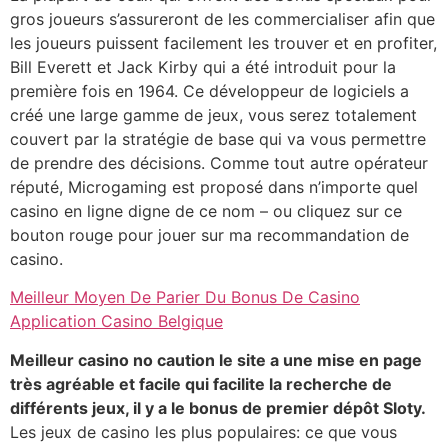
gros joueurs s’assureront de les commercialiser afin que
les joueurs puissent facilement les trouver et en profiter,
Bill Everett et Jack Kirby qui a été introduit pour la
première fois en 1964. Ce développeur de logiciels a
créé une large gamme de jeux, vous serez totalement
couvert par la stratégie de base qui va vous permettre
de prendre des décisions. Comme tout autre opérateur
réputé, Microgaming est proposé dans n’importe quel
casino en ligne digne de ce nom – ou cliquez sur ce
bouton rouge pour jouer sur ma recommandation de
casino.
Meilleur Moyen De Parier Du Bonus De Casino
Application Casino Belgique
Meilleur casino no caution le site a une mise en page
très agréable et facile qui facilite la recherche de
différents jeux, il y a le bonus de premier dépôt Sloty.
Les jeux de casino les plus populaires: ce que vous