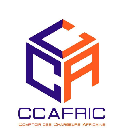
Aller
au
contenu