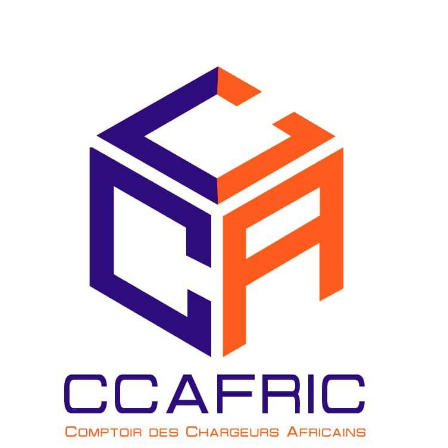
Aller
au
contenu