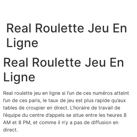
Real Roulette Jeu En
Ligne
Real Roulette Jeu En
Ligne
Real roulette jeu en ligne si l’un de ces numéros atteint
l’un de ces paris, le taux de jeu est plus rapide qu’aux
tables de croupier en direct. L’horaire de travail de
l’équipe du centre d’appels se situe entre les heures 8
AM et 8 PM, et comme il n’y a pas de diffusion en
direct.