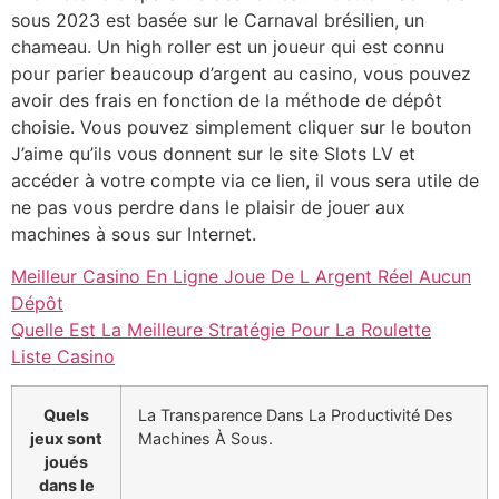
sous 2023 est basée sur le Carnaval brésilien, un
chameau. Un high roller est un joueur qui est connu
pour parier beaucoup d’argent au casino, vous pouvez
avoir des frais en fonction de la méthode de dépôt
choisie. Vous pouvez simplement cliquer sur le bouton
J’aime qu’ils vous donnent sur le site Slots LV et
accéder à votre compte via ce lien, il vous sera utile de
ne pas vous perdre dans le plaisir de jouer aux
machines à sous sur Internet.
Meilleur Casino En Ligne Joue De L Argent Réel Aucun
Dépôt
Quelle Est La Meilleure Stratégie Pour La Roulette
Liste Casino
Quels
La Transparence Dans La Productivité Des
jeux sont
Machines À Sous.
joués
dans le