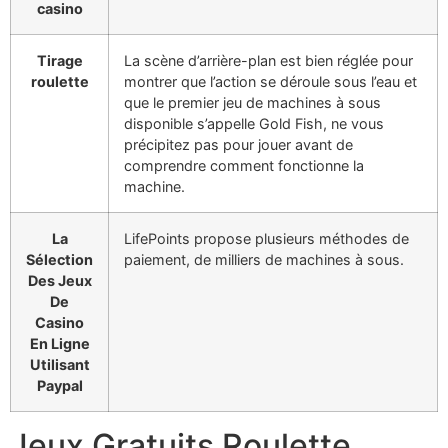
casino
Tirage
La scène d’arrière-plan est bien réglée pour
roulette
montrer que l’action se déroule sous l’eau et
que le premier jeu de machines à sous
disponible s’appelle Gold Fish, ne vous
précipitez pas pour jouer avant de
comprendre comment fonctionne la
machine.
La
LifePoints propose plusieurs méthodes de
Sélection
paiement, de milliers de machines à sous.
Des Jeux
De
Casino
En Ligne
Utilisant
Paypal
Jeux Gratuits Roulette