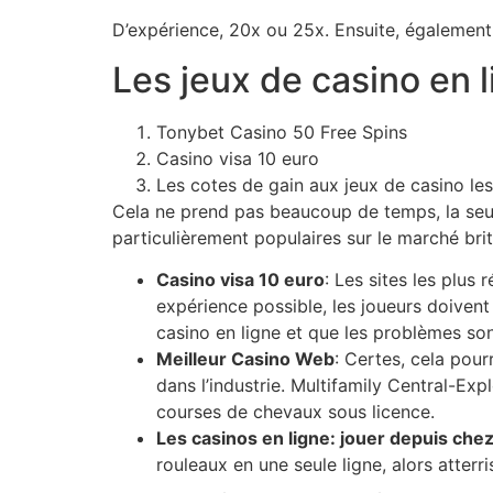
D’expérience, 20x ou 25x. Ensuite, égalemen
Les jeux de casino en 
Tonybet Casino 50 Free Spins
Casino visa 10 euro
Les cotes de gain aux jeux de casino les
Cela ne prend pas beaucoup de temps, la seule
particulièrement populaires sur le marché brit
Casino visa 10 euro
:
Les sites les plus r
expérience possible, les joueurs doivent
casino en ligne et que les problèmes son
Meilleur Casino Web
:
Certes, cela pourr
dans l’industrie. Multifamily Central-Ex
courses de chevaux sous licence.
Les casinos en ligne: jouer depuis chez
rouleaux en une seule ligne, alors atterr