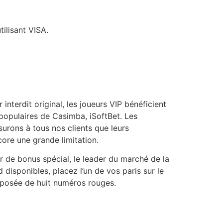
ilisant VISA.
nterdit original, les joueurs VIP bénéficient
 populaires de Casimba, iSoftBet. Les
surons à tous nos clients que leurs
ncore une grande limitation.
 de bonus spécial, le leader du marché de la
 disponibles, placez l’un de vos paris sur le
composée de huit numéros rouges.