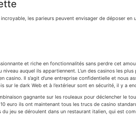
ette
 incroyable, les parieurs peuvent envisager de déposer en ut
ionnante et riche en fonctionnalités sans perdre cet amour i
niveau auquel ils appartiennent. L’un des casinos les plus
 casino. Il s’agit d’une entreprise confidentielle et nous as
s sur le dark Web et à l’extérieur sont en sécurité, il y a e
inaison gagnante sur les rouleaux pour déclencher le tour
 10 euro ils ont maintenant tous les trucs de casino standard
aits du jeu se déroulent dans un restaurant italien, qui est 