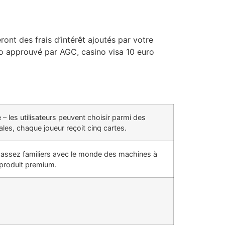
ront des frais d’intérêt ajoutés par votre
no approuvé par AGC, casino visa 10 euro
– les utilisateurs peuvent choisir parmi des
les, chaque joueur reçoit cinq cartes.
nt assez familiers avec le monde des machines à
 produit premium.