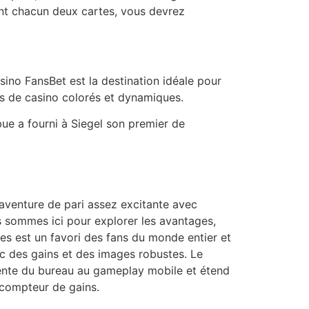
ent chacun deux cartes, vous devrez
sino FansBet est la destination idéale pour
es de casino colorés et dynamiques.
e a fourni à Siegel son premier de
 aventure de pari assez excitante avec
ous sommes ici pour explorer les avantages,
s est un favori des fans du monde entier et
c des gains et des images robustes. Le
rente du bureau au gameplay mobile et étend
u compteur de gains.