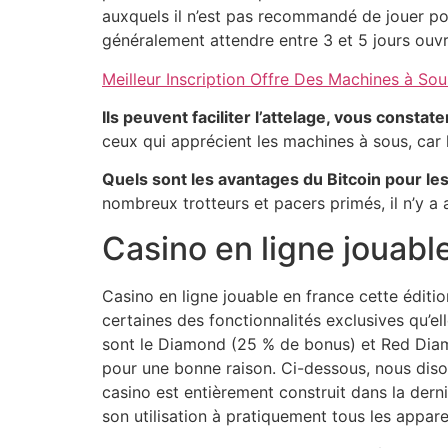
auxquels il n’est pas recommandé de jouer po
généralement attendre entre 3 et 5 jours ouvr
Meilleur Inscription Offre Des Machines à Sou
Ils peuvent faciliter l’attelage, vous const
ceux qui apprécient les machines à sous, car 
Quels sont les avantages du Bitcoin pour les
nombreux trotteurs et pacers primés, il n’y 
Casino en ligne jouabl
Casino en ligne jouable en france cette édit
certaines des fonctionnalités exclusives qu’el
sont le Diamond (25 % de bonus) et Red Diamo
pour une bonne raison. Ci-dessous, nous diso
casino est entièrement construit dans la der
son utilisation à pratiquement tous les appare