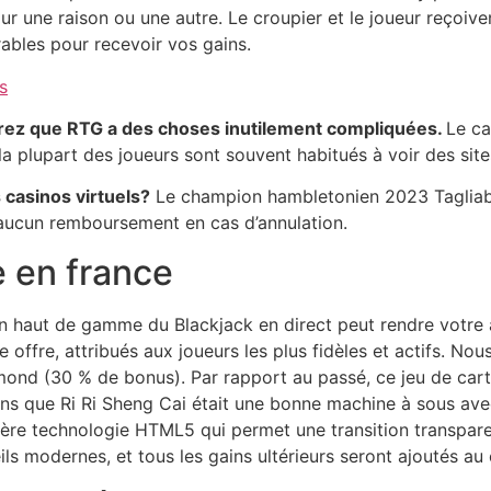
ur une raison ou une autre. Le croupier et le joueur reçoiv
ables pour recevoir vos gains.
s
aterez que RTG a des choses inutilement compliquées.
Le ca
la plupart des joueurs sont souvent habitués à voir des sit
 casinos virtuels?
Le champion hambletonien 2023 Tagliabu
a aucun remboursement en cas d’annulation.
e en france
ion haut de gamme du Blackjack en direct peut rendre votre
le offre, attribués aux joueurs les plus fidèles et actifs. N
nd (30 % de bonus). Par rapport au passé, ce jeu de carte
ns que Ri Ri Sheng Cai était une bonne machine à sous ave
nière technologie HTML5 qui permet une transition transpa
ils modernes, et tous les gains ultérieurs seront ajoutés a