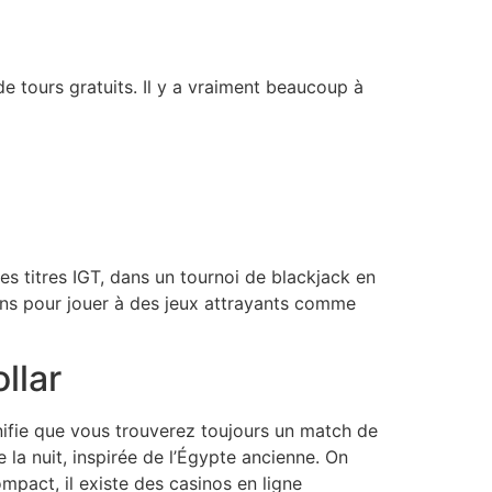
de tours gratuits. Il y a vraiment beaucoup à
es titres IGT, dans un tournoi de blackjack en
ions pour jouer à des jeux attrayants comme
llar
gnifie que vous trouverez toujours un match de
la nuit, inspirée de l’Égypte ancienne. On
mpact, il existe des casinos en ligne