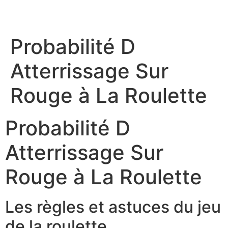
Probabilité D
Atterrissage Sur
Rouge à La Roulette
Probabilité D
Atterrissage Sur
Rouge à La Roulette
Les règles et astuces du jeu
de la roulette