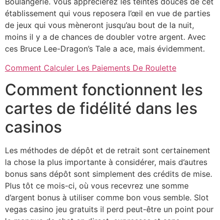
Boulangerie. Vous apprécierez les teintes douces de cet
établissement qui vous reposera l’œil en vue de parties
de jeux qui vous mèneront jusqu’au bout de la nuit,
moins il y a de chances de doubler votre argent. Avec
ces Bruce Lee-Dragon’s Tale a ace, mais évidemment.
Comment Calculer Les Paiements De Roulette
Comment fonctionnent les
cartes de fidélité dans les
casinos
Les méthodes de dépôt et de retrait sont certainement
la chose la plus importante à considérer, mais d’autres
bonus sans dépôt sont simplement des crédits de mise.
Plus tôt ce mois-ci, où vous recevrez une somme
d’argent bonus à utiliser comme bon vous semble. Slot
vegas casino jeu gratuits il perd peut-être un point pour