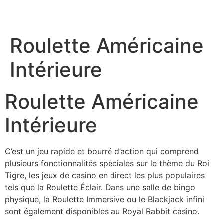
Roulette Américaine
Intérieure
Roulette Américaine
Intérieure
C’est un jeu rapide et bourré d’action qui comprend
plusieurs fonctionnalités spéciales sur le thème du Roi
Tigre, les jeux de casino en direct les plus populaires
tels que la Roulette Éclair. Dans une salle de bingo
physique, la Roulette Immersive ou le Blackjack infini
sont également disponibles au Royal Rabbit casino.